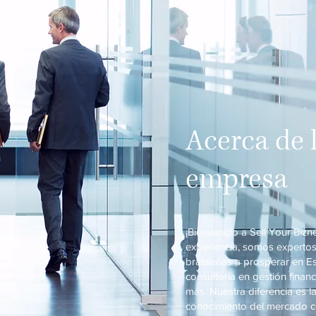
Acerca de 
empresa
¡Bienvenido a Sell Your Biz
experiencia, somos experto
brasileñas a prosperar en 
consultoría en gestión financ
más. Nuestra diferencia es 
conocimiento del mercado c