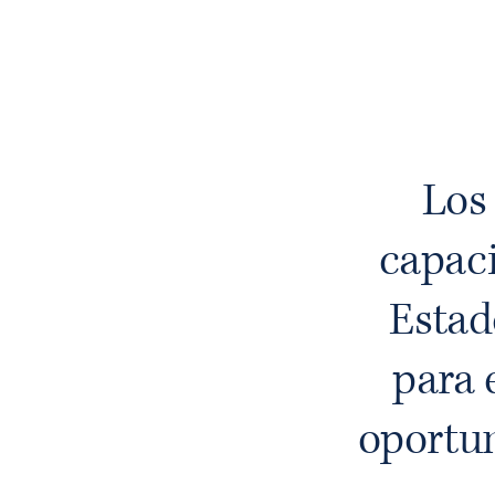
Los 
capaci
Estad
para 
oportun