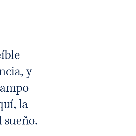
íble
ncia, y
 campo
uí, la
l sueño.