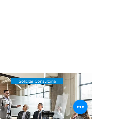
Nosso trabalho inclui a criação de
campanhas de marketing digital, análise
de mercado, gerenciamento de redes
sociais e publicidade paga.
Com nossas estratégias, você poderá
alcançar seu público-alvo de maneira
mais eficiente e eficaz, impulsionando
suas vendas e expandindo sua base de
clientes.
Solicitar Consultoria