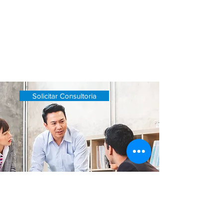
mercado e criando planos de ação que
impulsionem o crescimento das vendas.
Com nossa ajuda, você poderá alcançar
suas metas de vendas e construir
relacionamentos duradouros com seus
clientes.
Solicitar Consultoria